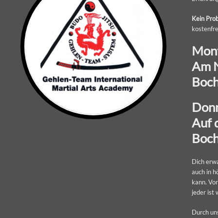
Kein Pro
kostenfre
Mont
Am N
Boc
Donn
Auf 
Boc
Dich erw
auch in 
kann. Vor
jeder ist
Durch un