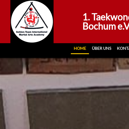
1. Taekwon
Bochum e.V
HOME
ÜBER UNS
KONT